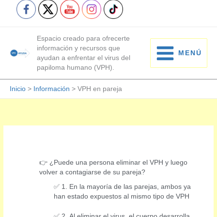
Ir
al
contenido
Espacio creado para ofrecerte
información y recursos que
MENÚ
ayudan a enfrentar el virus del
MAIN
papiloma humano (VPH).
MENU
Inicio
>
Información
>
VPH en pareja
👉 ¿Puede una persona eliminar el VPH y luego
volver a contagiarse de su pareja?
✅ 1. En la mayoría de las parejas, ambos ya
han estado expuestos al mismo tipo de VPH
✅ 2. Al eliminar el virus, el cuerpo desarrolla