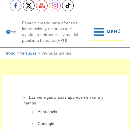
Ir
al
contenido
Espacio creado para ofrecerte
información y recursos que
MENÚ
ayudan a enfrentar el virus del
MAIN
papiloma humano (VPH).
MENU
Inicio
>
Verrugas
>
Verrugas planas
Las verrugas planas aparecen en cara y
manos
Apariencia
Contagio