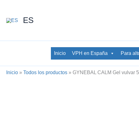
Ir
al
ES
contenido
Inicio
VPH en España
Para alt
Inicio
»
Todos los productos
»
GYNEBAL CALM Gel vulvar 5