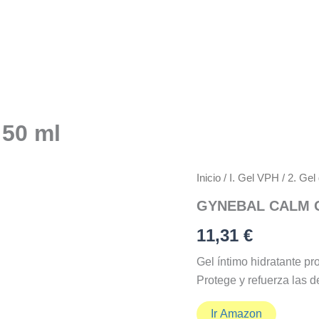
50 ml
Inicio
/
I. Gel VPH
/
2. Gel
GYNEBAL CALM Ge
11,31
€
Gel íntimo hidratante pro
Protege y refuerza las d
Ir Amazon