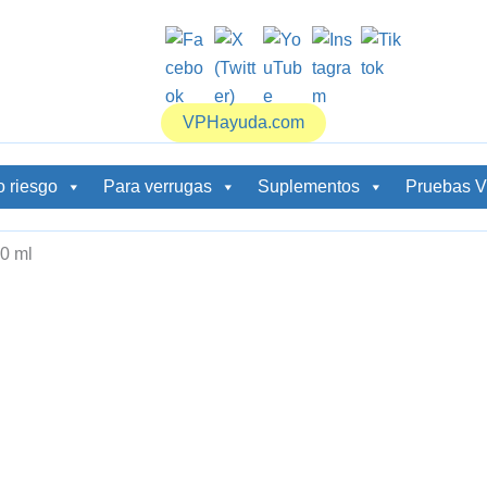
VPHayuda.com
o riesgo
Para verrugas
Suplementos
Pruebas 
0 ml