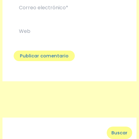
Correo
electrónico*
Web
B
Buscar
u