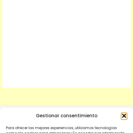
Gestionar consentimiento
DESCARGO DE RESPONSABILIDAD MÉDICA:
El contenido de
Para ofrecer las mejores experiencias, utilizamos tecnologías
este sitio web es exclusivamente informativo y no debe