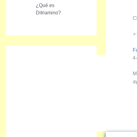
¿Qué es
Ditriamino?
C
⭐
F
4
M
a