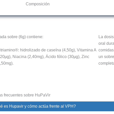
Composición
ada sobre (6g) contiene:
La dosis
oral dur
itriamino®: hidrolizado de caseína (4,50g), Vitamina A
comidas 
120µg), Niacina (2,40mg), Ácido fólico (30µg), Zinc
un sobre
1,50mg).
complet
s frecuentes sobre HuPaVir
é es Hupavir y cómo actúa frente al VPH?