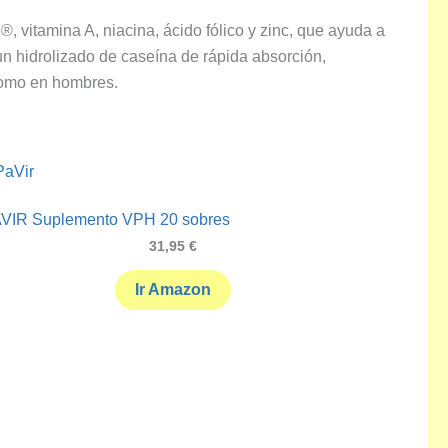
o
®, vitamina A, niacina, ácido fólico y zinc, que ayuda a
n hidrolizado de caseína de rápida absorción,
como en hombres.
IR Suplemento VPH 20 sobres
31,95
€
Ir Amazon