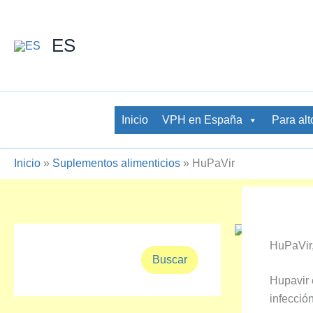
Ir
al
ES
contenido
Inicio
VPH en España
Para alt
Inicio
»
Suplementos alimenticios
»
HuPaVir
HuPaVir,
B
Buscar
u
Hupavir 
s
c
infecció
a