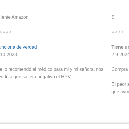
liente Amazon
S
⭐⭐⭐⭐
⭐⭐⭐⭐
unciona de verdad
Tiene un
-10-2023
2-9-202
e lo recomendó el médico para mi y mi señora, nos
Compra 
yudó a que saliera negativo el HPV.
El peor 
que ayud