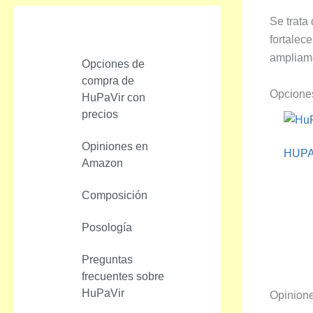
r
Se trata
fortalec
ampliam
Opciones de
compra de
Opcione
HuPaVir con
precios
Opiniones en
HUPAV
Amazon
Composición
Posología
Preguntas
frecuentes sobre
HuPaVir
Opinion