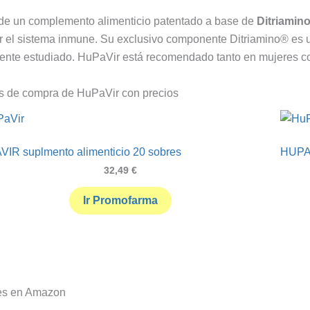
 de un complemento alimenticio patentado a base de
Ditriamin
er el sistema inmune. Su exclusivo componente Ditriamino® es u
ente estudiado. HuPaVir está recomendado tanto en mujeres 
s de compra de HuPaVir con precios
IR suplmento alimenticio 20 sobres
HUPAV
32,49
€
Ir Promofarma
es en Amazon