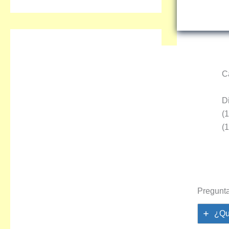
C
D
(
(
Pregunta
¿Qu