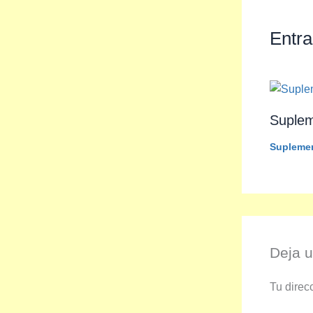
Entra
Suple
Suplemen
Deja 
Tu direc