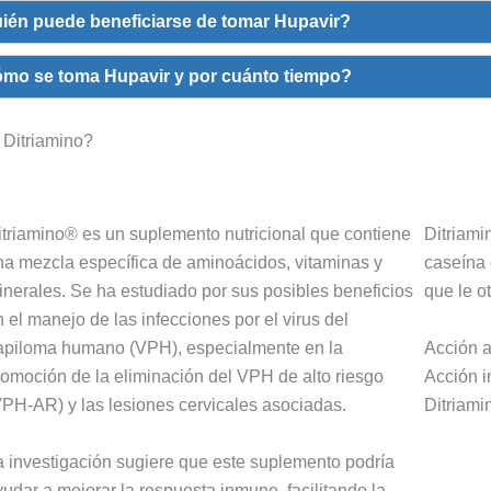
ién puede beneficiarse de tomar Hupavir?
mo se toma Hupavir y por cuánto tiempo?
Ditriamino?
itriamino® es un suplemento nutricional que contiene
Ditriami
na mezcla específica de aminoácidos, vitaminas y
caseína 
inerales. Se ha estudiado por sus posibles beneficios
que le o
 el manejo de las infecciones por el virus del
Acción a
apiloma humano (VPH), especialmente en la
Acción 
romoción de la eliminación del VPH de alto riesgo
Ditriami
VPH-AR) y las lesiones cervicales asociadas.
a investigación sugiere que este suplemento podría
yudar a mejorar la respuesta inmune, facilitando la