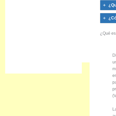
¿Qu
¿Có
¿Qué es 
D
u
m
en
p
p
(
L
a