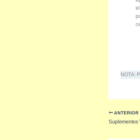
e
p
ce
NOTA: Pr
ANTERIOR
Suplementos